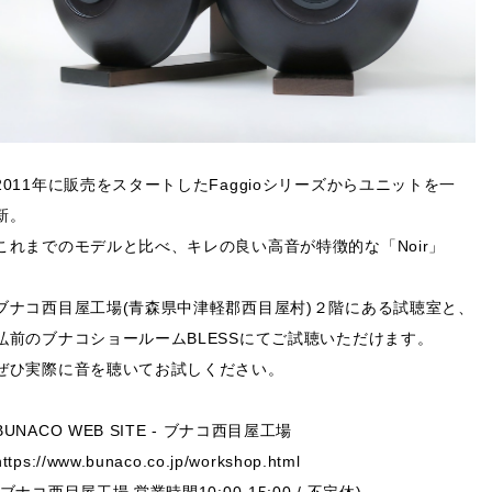
2011年に販売をスタートしたFaggioシリーズからユニットを一
新。
これまでのモデルと比べ、キレの良い高音が特徴的な「Noir」
ブナコ西目屋工場(青森県中津軽郡西目屋村)２階にある試聴室と、
弘前のブナコショールームBLESSにてご試聴いただけます。
ぜひ実際に音を聴いてお試しください。
BUNACO WEB SITE - ブナコ西目屋工場
https://www.bunaco.co.jp/workshop.html
(ブナコ西目屋工場 営業時間10:00-15:00 / 不定休)