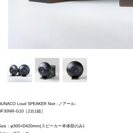
BUNACO Loud SPEAKER Noir -ノアール-
BF30NR-G10［2台1組］
Size：φ300×D420mm(スピーカー本体部のみ)