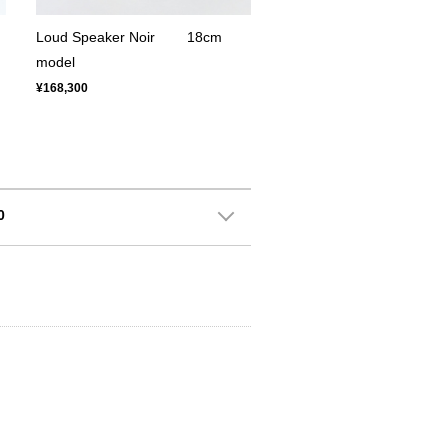
Loud Speaker Noir 18cm
model
¥168,300
0