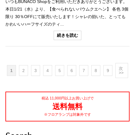
いつもBUNACO Shopをご利用いただきありがとうございます。
本日1/21（水）より、【食べられないバウムクエヘン】 各色 3個
限り 30％OFFにて販売いたします！シャレの効いた、とっても
かわいいハーフサイズのティ...
続きを読む
次
1
2
3
4
5
6
7
8
9
>>
税込 11,000円以上お買い上げで
送料無料
※フロアランプは対象外です