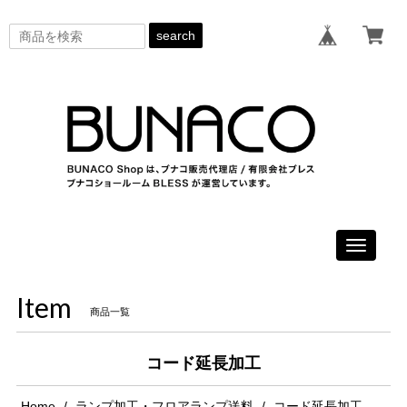
search
Toggle
navigati
Item
商品一覧
コード延長加工
Home
ランプ加工・フロアランプ送料
コード延長加工