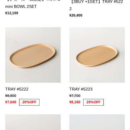
【3BUY +1GET】TRAY #522
mini BOWL 2SET
2
¥12,100
¥26,400
TRAY #5222
TRAY #5223
¥8,800
¥7,700
¥7,040
20%OFF
¥6,160
20%OFF