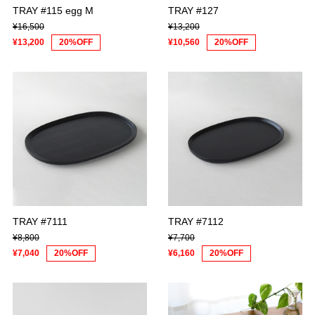
TRAY #115 egg M
TRAY #127
¥16,500
¥13,200
¥13,200
20%OFF
¥10,560
20%OFF
TRAY #7111
TRAY #7112
¥8,800
¥7,700
¥7,040
20%OFF
¥6,160
20%OFF