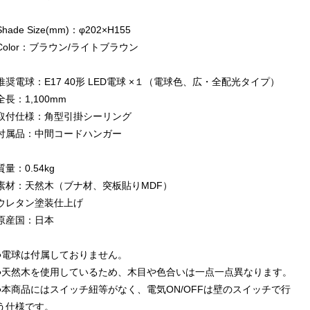
Shade Size(mm)：φ202×H155
Color：ブラウン/ライトブラウン
推奨電球：E17 40形 LED電球 ×１（電球色、広・全配光タイプ）
全長：1,100mm
取付仕様：角型引掛シーリング
付属品：中間コードハンガー
質量：0.54kg
素材：天然木（ブナ材、突板貼りMDF）
ウレタン塗装仕上げ
原産国：日本
●電球は付属しておりません。
●天然木を使用しているため、木目や色合いは一点一点異なります。
●本商品にはスイッチ紐等がなく、電気ON/OFFは壁のスイッチで行
う仕様です。