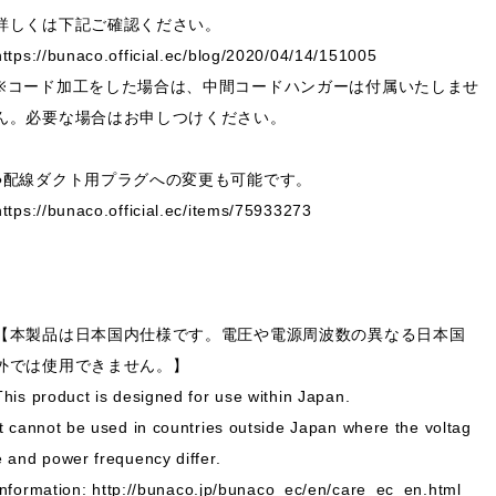
詳しくは下記ご確認ください。
https://bunaco.official.ec/blog/2020/04/14/151005
※コード加工をした場合は、中間コードハンガーは付属いたしませ
ん。必要な場合はお申しつけください。
●配線ダクト用プラグへの変更も可能です。
https://bunaco.official.ec/items/75933273
【本製品は日本国内仕様です。電圧や電源周波数の異なる日本国
外では使用できません。】
This product is designed for use within Japan.
It cannot be used in countries outside Japan where the voltag
e and power frequency differ.
Information:
http://bunaco.jp/bunaco_ec/en/care_ec_en.html