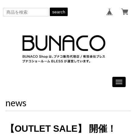
search
Toggle
navigati
news
【OUTLET SALE】 開催！