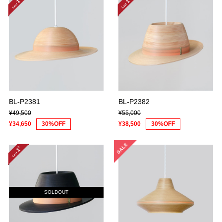
BL-P2381
BL-P2382
¥49,500
¥55,000
¥34,650
30%OFF
¥38,500
30%OFF
SOLDOUT