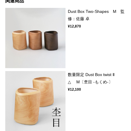
関連商品
Dust Box Two-Shapes M 監
修：佐藤 卓
¥12,870
数量限定 Dust Box twist Ⅱ
△ M〔杢目 -もくめ-〕
¥12,100