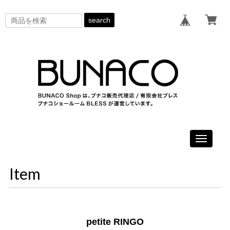
search
Toggle
navigati
Item
petite RINGO